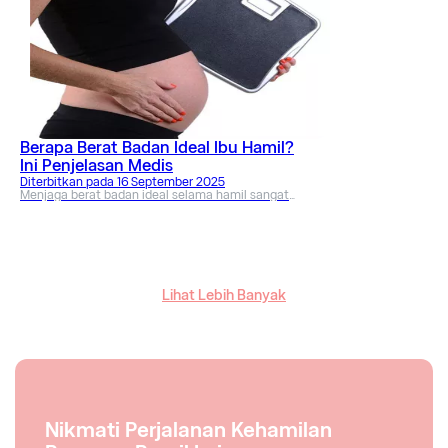
Berapa Berat Badan Ideal Ibu Hamil?
Ini Penjelasan Medis
Diterbitkan pada
16 September 2025
Menjaga berat badan ideal selama hamil sangat
penting. Ketahui rentang kenaikan berat badan yang
direkomendasikan berdasarkan IMT pra-kehamilan
serta tips untuk kenaikan berat badan yang sehat.
Lihat Lebih Banyak
Nikmati Perjalanan Kehamilan