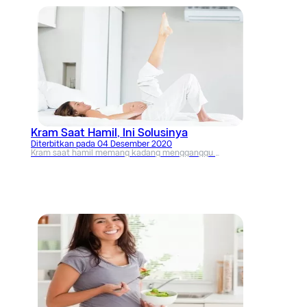
Kram Saat Hamil, Ini Solusinya
Diterbitkan pada
04 Desember 2020
Kram saat hamil memang kadang mengganggu.
Biasanya terjadi pada daerah perut atau bisa juga di
area kaki. Bagaimana cara untuk menangani kondisi
ini?