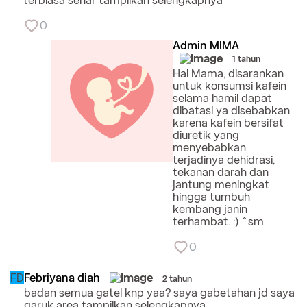
terbiasa sehar
tampilkan selengkapnya
0
Admin MIMA
1 tahun
Hai Mama, disarankan
untuk konsumsi kafein
selama hamil dapat
dibatasi ya disebabkan
karena kafein bersifat
diuretik yang
menyebabkan
terjadinya dehidrasi,
tekanan darah dan
jantung meningkat
hingga tumbuh
kembang janin
terhambat. :) ^sm
0
FD
Febriyana diah
2 tahun
badan semua gatel knp yaa? saya gabetahan jd saya
garuk area
tampilkan selengkapnya