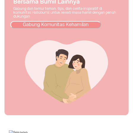
Bersama Bumil Lainnya
Gabung dan temui teman, tips, dan cerita inspiratif di
komunitas Hallobumil untuk lewati masa hamil dengan penuh
dukungan
Gabung Komunitas Kehamilan