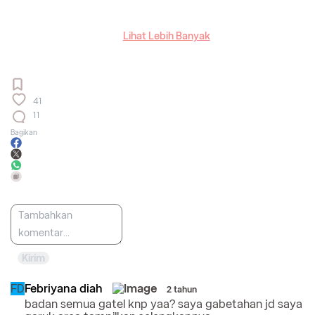
Lihat Lebih Banyak
41
11
Bagikan
Kirim
FD
Febriyana diah
2 tahun
badan semua gatel knp yaa? saya gabetahan jd saya