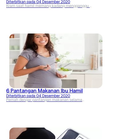
Diterbitkan pada
04 Desember 2020
Kram saat hamil memang kadang mengganggu.
Biasanya terjadi pada daerah perut atau bisa juga di
area kaki. Bagaimana cara untuk menangani kondisi
ini?
6 Pantangan Makanan Ibu Hamil
Diterbitkan pada
04 Desember 2020
Pernah dengar pantangan makanan selama
menjalani selama masa kehamilan? Jika belum, ada
baiknya Mama menyimak tulisan ini bersama dr. Dina
Kusumawardhani di sini.