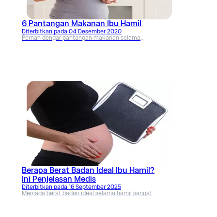
6 Pantangan Makanan Ibu Hamil
Diterbitkan pada
04 Desember 2020
Pernah dengar pantangan makanan selama
menjalani selama masa kehamilan? Jika belum, ada
baiknya Mama menyimak tulisan ini bersama dr. Dina
Kusumawardhani di sini.
Berapa Berat Badan Ideal Ibu Hamil?
Ini Penjelasan Medis
Diterbitkan pada
16 September 2025
Menjaga berat badan ideal selama hamil sangat
penting. Ketahui rentang kenaikan berat badan yang
direkomendasikan berdasarkan IMT pra-kehamilan
serta tips untuk kenaikan berat badan yang sehat.