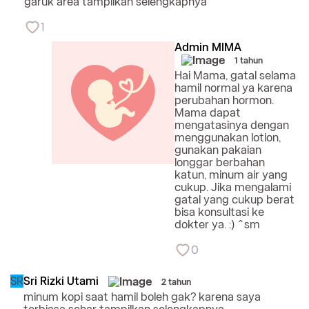
garuk area
tampilkan selengkapnya
1
Admin MIMA
1 tahun
Hai Mama, gatal selama
hamil normal ya karena
perubahan hormon.
Mama dapat
mengatasinya dengan
menggunakan lotion,
gunakan pakaian
longgar berbahan
katun, minum air yang
cukup. Jika mengalami
gatal yang cukup berat
bisa konsultasi ke
dokter ya. :) ^sm
0
SR
Sri Rizki Utami
2 tahun
minum kopi saat hamil boleh gak? karena saya