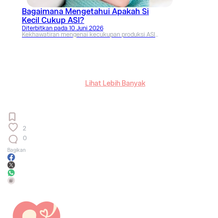
Bagaimana Mengetahui Apakah Si
Kecil Cukup ASI?
Diterbitkan pada
10 Juni 2026
Kekhawatiran mengenai kecukupan produksi ASI
sering dialami ibu menyusui. Pahami penjelasan
medis tentang tanda fisik serta bagaimana
mengetahui apakah si kecil cukup ASI agar
nutrisinya optimal.
Lihat Lebih Banyak
2
0
Bagikan