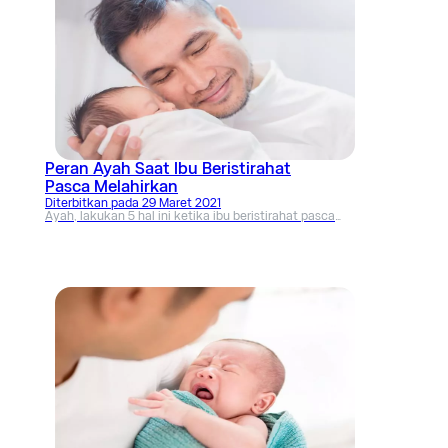
Peran Ayah Saat Ibu Beristirahat
Pasca Melahirkan
Diterbitkan pada
29 Maret 2021
Ayah, lakukan 5 hal ini ketika ibu beristirahat pasca
melahirkan. Dijamin, ibu akan sangat berterima kasih
untuk setiap bantuan sekecil apapun.