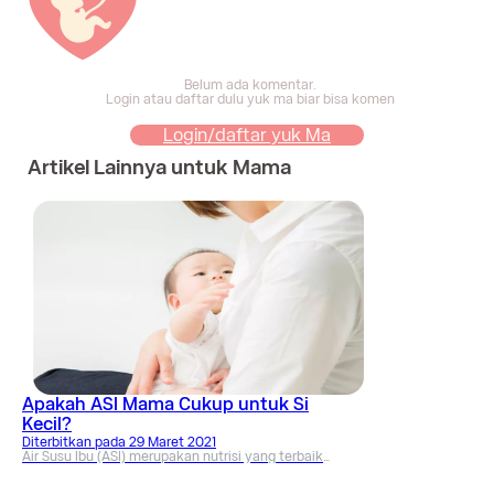
Belum ada komentar.
Login atau daftar dulu yuk ma biar bisa komen
Login/daftar yuk Ma
Artikel Lainnya untuk Mama
Apakah ASI Mama Cukup untuk Si
Kecil?
Diterbitkan pada
29 Maret 2021
Air Susu Ibu (ASI) merupakan nutrisi yang terbaik
untuk Si Kecil. Namun, seringkali Ibu merasakan
bahwa ASInya tidak cukup.