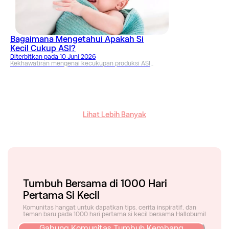
Bagaimana Mengetahui Apakah Si
Kecil Cukup ASI?
Diterbitkan pada
10 Juni 2026
Kekhawatiran mengenai kecukupan produksi ASI
sering dialami ibu menyusui. Pahami penjelasan
medis tentang tanda fisik serta bagaimana
mengetahui apakah si kecil cukup ASI agar
nutrisinya optimal.
Lihat Lebih Banyak
Tumbuh Bersama di 1000 Hari
Pertama Si Kecil
Komunitas hangat untuk dapatkan tips, cerita inspiratif, dan
teman baru pada 1000 hari pertama si kecil bersama Hallobumil
Gabung Komunitas Tumbuh Kembang