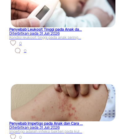
Penyebab Leukosit Tinggi pada Anak da...
Diterbitkan pada
31 Juli 2026
Kondisi leukosit tinggi pada anak sering...
0
0
Penyebab Impetigo pada Anak dan Cara ...
Diterbitkan pada
31 Juli 2026
Impetigo adalah infeksi bakteri pada kul...
0