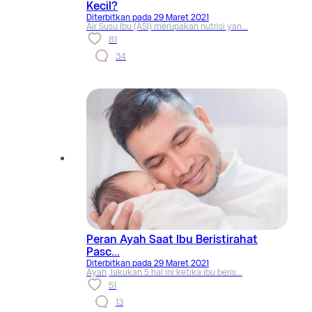
Kecil?
Diterbitkan pada
29 Maret 2021
Air Susu Ibu (ASI) merupakan nutrisi yan...
81
34
Peran Ayah Saat Ibu Beristirahat
Pasc...
Diterbitkan pada
29 Maret 2021
Ayah, lakukan 5 hal ini ketika ibu beris...
51
13