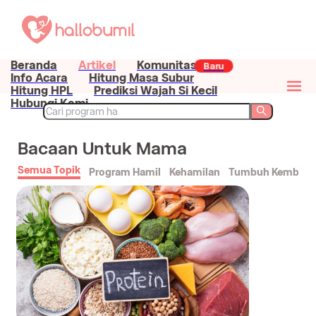
Beranda
Artikel
Komunitas
Baru
Info Acara
Hitung Masa Subur
Hitung HPL
Prediksi Wajah Si Kecil
Hubungi Kami
Bacaan Untuk Mama
Semua Topik
Program Hamil
Kehamilan
Tumbuh Kemban