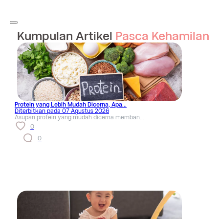
Kumpulan Artikel
Pasca Kehamilan
Protein yang Lebih Mudah Dicerna, Apa...
Diterbitkan pada
07 Agustus 2026
Asupan protein yang mudah dicerna memban...
0
0