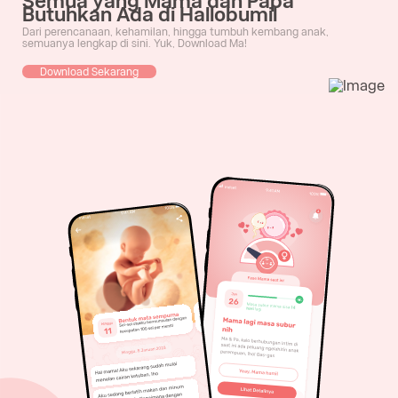
Semua yang Mama dan Papa
Butuhkan Ada di Hallobumil
Dari perencanaan, kehamilan, hingga tumbuh kembang anak,
semuanya lengkap di sini. Yuk, Download Ma!
Download Sekarang