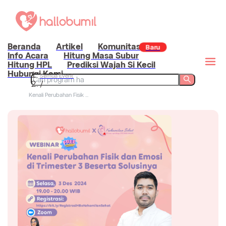
Beranda
Artikel
Komunitas
Baru
Info Acara
Hitung Masa Subur
Hitung HPL
Prediksi Wajah Si Kecil
Hubungi Kami
Semua Event
/
Kenali Perubahan Fisik ...